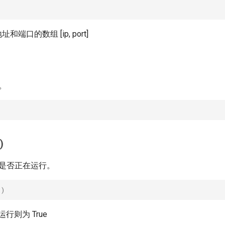
址和端口的数组 [ip, port]
器。
)
务器是否正在运行。
()
行则为 True