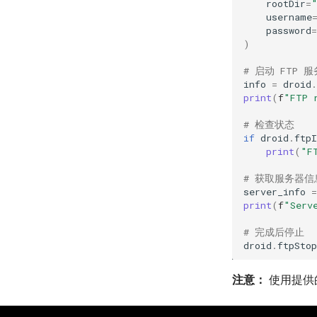
rootDir
=
username
password
=
)
# 启动 FTP 
info
=
droid
.
print
(
f
"FTP 
# 检查状态
if
droid
.
ftpI
print
(
"F
# 获取服务器信
server_info
=
print
(
f
"Serv
# 完成后停止
droid
.
ftpStop
注意：
使用提供的