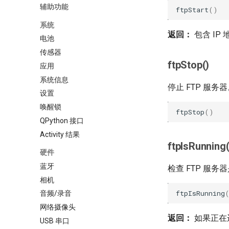
辅助功能
ftpStart
()
系统
返回：
包含 IP 地
电池
传感器
ftpStop()
应用
系统信息
停止 FTP 服务
设置
唤醒锁
ftpStop
()
QPython 接口
Activity 结果
ftpIsRunning(
硬件
蓝牙
检查 FTP 服
相机
ftpIsRunning
音频/录音
网络摄像头
返回：
如果正在运
USB 串口