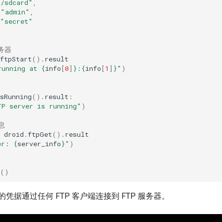
"/sdcard"
,
=
"admin"
,
"secret"
服务器
ftpStart
()
.
result
running at 
{
info
[
0
]
}
:
{
info
[
1
]
}
"
)
sRunning
()
.
result
:
TP server is running"
)
息
droid
.
ftpGet
()
.
result
er: 
{
server_info
}
"
)
()
凭据通过任何 FTP 客户端连接到 FTP 服务器。