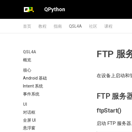
QPython
首页
教程
指南
QSL4A
社区
课程
FTP 服务
QSL4A
概览
核心
在设备上启动和管
Android 基础
Intent 系统
事件系统
FTP 服务
UI
ftpStart()
对话框
全屏 UI
启动 FTP 服务
悬浮窗