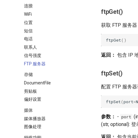
连接
ftpGet()
WiFi
位置
获取 FTP 服务器
短信
电话
ftpGet
()
联系人
返回：
包含 IP
信号强度
FTP 服务器
ftpSet()
存储
DocumentFile
配置 FTP 服务
剪贴板
偏好设置
ftpSet
(
port
=
媒体
参数：
-
(i
port
媒体播放器
(str, optional)
图像处理
返回：
包含当前设置
特殊功能