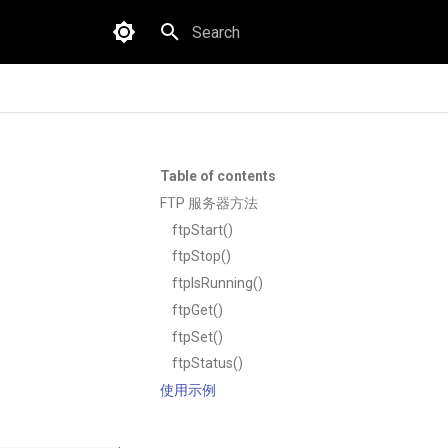
Type to start searching
Table of contents
FTP 服务器方法
ftpStart()
ftpStop()
ftpIsRunning()
ftpGet()
ftpSet()
ftpStatus()
使用示例